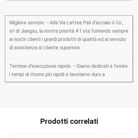
Migliore servizio: --Alla Via Lattea Pali d'acciaio il Co.,
srl di Jiangsu, la nostra priorità #1 sta fornendo sempre
ai nostri clienti i grandi prodotti di qualità ed al servizio
di assistenza al cliente superiore.
Termine d'esecuzione rapido. --Siamo dedicati a fornire
i tempi di ritorno più rapidi e lavoriamo duro a
assicuri che tutti i vostri termini siano raduno.
Prezzi imbattibili-- Ci sforziamo continuamente di
trovare i modi di riduzione dei nostri costi di produzione
Prodotti correlati
e di passare il risparmio
Sopra a voi!