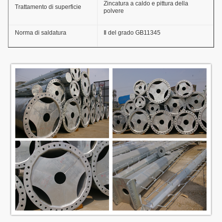
Zincatura a caldo e pittura della
Trattamento di superficie
polvere
Norma di saldatura
Ⅱ del grado GB11345
Spessore del rivestimento
≥ 86um
dello zinco
Forza adesiva del
GB2694-88
rivestimento dello zinco
capacità del Anti-vento
36.9m/s
Vita anticorrosiva
anni ≥20
Spessore
≥100um
Strato del rivestimento
Forza adesiva
GB9286-880
Durezza
≥2H