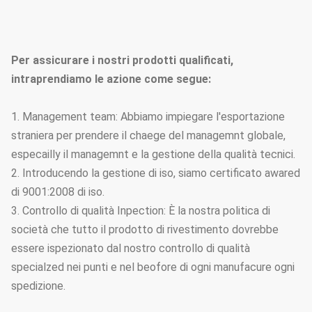
Opzioni d'acciaio di altezza
3.5m~15m
di Palo
Tipo opzioni dei pali di
Conico, poligonale
illuminazione della via
Per assicurare i nostri prodotti qualificati,
intraprendiamo le azione come segue:
1. Management team: Abbiamo impiegare l'esportazione
straniera per prendere il chaege del managemnt globale,
especailly il managemnt e la gestione della qualità tecnici.
2. Introducendo la gestione di iso, siamo certificato awared
di 9001:2008 di iso.
3. Controllo di qualità Inpection: È la nostra politica di
società che tutto il prodotto di rivestimento dovrebbe
essere ispezionato dal nostro controllo di qualità
specialzed nei punti e nel beofore di ogni manufacure ogni
spedizione.