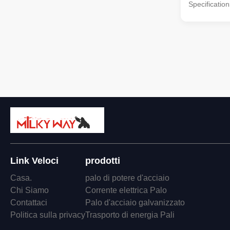
Specifications
distribution
pyramidal,Co
conical Mater
Q345B/A572,
strength>=
Q235B/A36,m
strength>=23
coil from Q
,SS400, SS49
dimenstion 
Safety Facto
wine : 8
Link Veloci
prodotti
Casa.
palo di potere d'acciaio
Chi Siamo
Corrente elettrica Palo
Contattaci
Palo d'acciaio galvanizzato
Politica sulla privacy
Trasporto di energia Pali