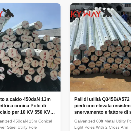
ngth 620 mpa Standard ISO
distribution in Iraq. Product Sp
of per section Within 14m
Specification Details Suit for Ele
 without slip joint Welding We
distribution Shape Conoid, Mul
 testing.Internal and external
Columniform, polygonal or coni
ing makes the welding
Q345B/A572 (minimum yield s
 shape Welding Standard :AWS
≥345N/mm²) Q235B/A36 (mini
elding Society ) D 1.1
strength ≥235N/mm²)
ato a caldo 450daN 13m
Pali di utilità Q345B/A572
ettrica conica Polo di
piedi con elevata resisten
acciaio per 10 KV 550 KV
snervamento e fattore di 
materiale e progettazione
8 per la conduzione e la 
vanized 450daN 13m Conical
Galvanized 60ft Metal Utility P
terra dei cavi
wer Steel Utility Pole
Light Poles With 2 Cross Arm