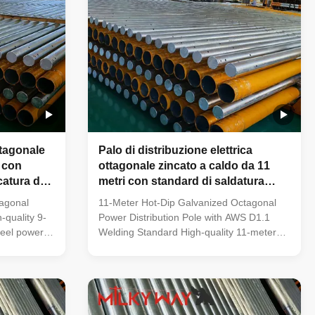
ottagonale
Palo di distribuzione elettrica
 con
ottagonale zincato a caldo da 11
catura da
metri con standard di saldatura
AWS D1.1
agonal
11-Meter Hot-Dip Galvanized Octagonal
h-quality 9-
Power Distribution Pole with AWS D1.1
teel power
Welding Standard High-quality 11-meter
ating,
low-voltage octagonal steel power pole
city
with hot dip galvanized coating, specifically
ecifications
designed for electricity distribution in Iraq.
ctricity
Product Specifications Specification Details
ti-pyramidal,
Suit for Electricity distribution Shape