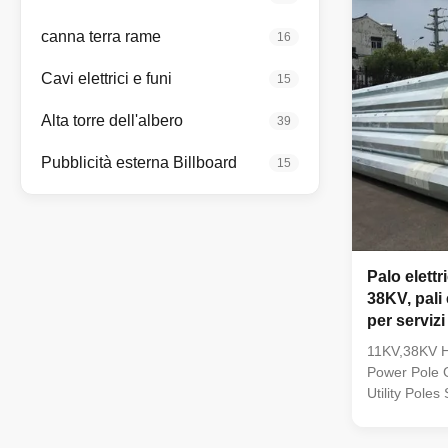
Tensile Pole
Conical, Rou
canna terra rame
16
Dodecagonal
Crossarm Sin
Cavi elettrici e funi
15
dimension a
Alta torre dell'albero
39
Pubblicità esterna Billboard
15
Palo elett
38KV, pali 
per servizi
11KV,38KV Ho
Power Pole G
Utility Poles
strength 35
tensile stre