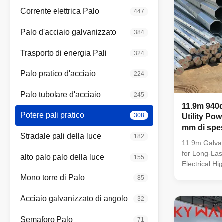
Corrente elettrica Palo
447
Palo d'acciaio galvanizzato
384
Trasporto di energia Pali
324
Palo pratico d'acciaio
224
Palo tubolare d'acciaio
245
11.9m 940d
Potere pali pratico
308
Utility Po
mm di spe
Stradale pali della luce
182
elettrica d
11.9m Galvan
for Long-La
alto palo palo della luce
155
Electrical H
galvanized st
Mono torre di Palo
85
designed for d
various elect
Acciaio galvanizzato di angolo
32
Features: Spe
height All av
Semaforo Palo
71