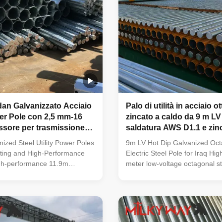
an Galvanizzato Acciaio
Palo di utilità in acciaio 
wer Pole con 2,5 mm-16
zincato a caldo da 9 m LV
ssore per trasmissione
saldatura AWS D1.1 e zin
i lunga durata
86um
ized Steel Utility Power Poles
9m LV Hot Dip Galvanized Oct
sting and High-Performance
Electric Steel Pole for Iraq Hig
igh-performance 11.9m
meter low-voltage octagonal s
eel utility power poles
pole with hot dip galvanized co
urability and reliability in
specifically designed for electri
rical applications. Key
distribution in Iraq. Product Sp
cification Details Pole's
Specification Details Suit for Ele
ailable Type Straight Pole,
distribution Shape Conoid, Mul