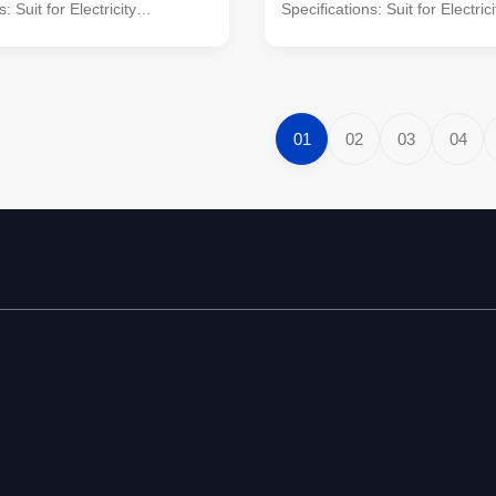
: Suit for Electricity
Specifications: Suit for Electrici
 Shape Conoid ,Multi-
distribution Shape Conoid ,Mult
lumniform,polygonal or
pyramidal,Columniform,polygo
ial Usually
conical Material Usually
minimum yield
Q345B/A572,minimum yield
345n/mm2
strength>=345n/mm2
01
02
03
04
inimum yield
Q235B/A36,minimum yield
5n/mm2 As well as Hot rolled
strength>=235n/mm2 As well as
460 ,ASTM573 GR65, GR50
coil from Q460 ,ASTM573 GR
0, to ST52- Torlance of the
,SS400, SS490, to ST52- Torla
+- 2% Power 10 KV ~550 KV
dimenstion +- 2% Power 10 K
r Safety factor for conducting
Safety Factor Safety factor for
wine : 8