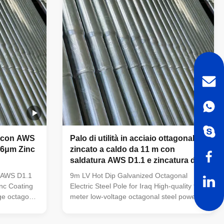
cal Material
Conoid, Multi-pyramidal, Columniform,
trength
polygonal or conical Material Q345B/A572
mum yield
(minimum yield strength ≥345N/mm²)
lable in
Q235B/A36 (minimum yield strength
e con AWS
Palo di utilità in acciaio ottagonale
86μm Zinc
zincato a caldo da 11 m con
saldatura AWS D1.1 e zincatura da
86um
h AWS D1.1
9m LV Hot Dip Galvanized Octagonal
nc Coating
Electric Steel Pole for Iraq High-quality 9-
ge octagonal
meter low-voltage octagonal steel power
galvanized
pole with hot dip galvanized coating,
r electricity
specifically designed for electricity