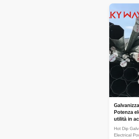
tensile stre
9001 Length 
once forming
has past flaw
double weld
beautiful in
( American W
Production
Galvanizz
Potenza el
utilità in 
Potenza e 
Hot Dip Gal
Electrical Po