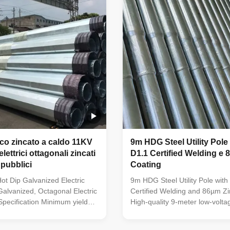
, Turn Pole, etc Shape of pole
Columniform, polygonal or coni
nd, Polygonal (Octagonal,
Q345B/A572 (minimum yield s
, Hexadecagonal, etc)
≥345N/mm²) Q235B/A36 (mini
gle or double crossarm,
strength ≥235N/mm²) Also avai
s per
rico zincato a caldo 11KV
9m HDG Steel Utility Pol
elettrici ottagonali zincati
D1.1 Certified Welding e 
 pubblici
Coating
t Dip Galvanized Electric
9m HDG Steel Utility Pole wit
alvanized, Octagonal Electric
Certified Welding and 86µm Zi
 Specification Minimum yield
High-quality 9-meter low-volta
5 mpa Minimum ultimate
steel power pole with hot dip 
ngth 490 mpa Max ultimate
coating, specifically designed fo