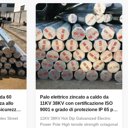
ecifications
distribution in Iraq. Product Specifications
ctricity
Specification Details Suit for Electricity
ti-pyramidal,
distribution Shape Conoid, Multi-pyramidal,
cal Material
Columniform, polygonal or conical Material
trength
Q345B/A572 (minimum yield strength
mum yield
≥345N/mm²)Q235B/A36 (minimum yield
strength ≥235N/mm²)Also available in
 da 60
Palo elettrico zincato a caldo da
za allo
11KV 38KV con certificazione ISO
sicurezza
9001 e grado di protezione IP 65 per
messa a
alta velocità del vento 160 km/h
oles Street
11KV 38KV Hot Dip Galvanized Electric
Power Pole High tensile strength octagonal