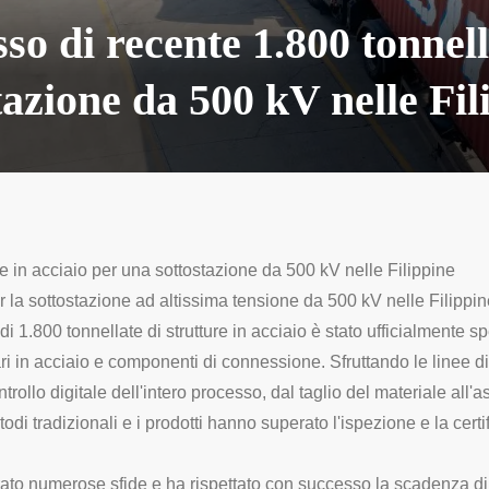
o di recente 1.800 tonnella
tazione da 500 kV nelle Fil
 in acciaio per una sottostazione da 500 kV nelle Filippine
er la sottostazione ad altissima tensione da 500 kV nelle Filippi
i 1.800 tonnellate di strutture in acciaio è stato ufficialmente sp
ri in acciaio e componenti di connessione. Sfruttando le linee di 
trollo digitale dell'intero processo, dal taglio del materiale al
odi tradizionali e i prodotti hanno superato l'ispezione e la certi
rato numerose sfide e ha rispettato con successo la scadenza d