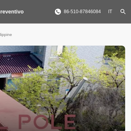
reventivo
86-510-87846084
IT
lippine