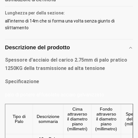
Lunghezza per della sezione:
all'interno di 14m che si forma una volta senza giunto di
slittamento
Descrizione del prodotto
Spessore d'acciaio del carico 2.75mm di palo pratico
1250KG della trasmissione ad alta tensione
Specificazione
palo di potere affusolato acciaio galvanizzato
Cima
Fondo
attraverso
attraverso
Spess
Tipo di
Descrizione
il diametro
il diametro
dell'a
Palo
sommaria
piano
piano
(millim
(millimetri)
(millimetro)