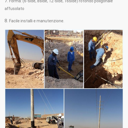
7.
Forma: (6-side, 8side, 12-side, 16side) rotondo poligonale
affusolato
8.
Facile installi e manutenzione.