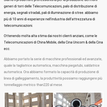
supporto di
MK15SFS
230
230
7
generi di torri delle Telecomunicazioni, palo di distribuzione di
auto,
singolo
energia, segnali stradali, pali di illuminazione di stree. abbiamo
circuito
più di 10 anni di esperienze nell'industria dell'attrezzatura di
telecomunicazioni.
Ottenendo molta alta stima dai nostri clienti anziani, come le
Telecomunicazioni di China Mobile, della Cina Unicom & della Cina
ecc.
Abbiamo portato la serie di macchine professionali ed avanzate,
quale la tagliatrice automatica, macchina piegatubi, saldatrice
automatica. Ora abbiamo formato la capacità di produzione di
linea di galleggiamento, la produttività possiamo raggiungere più
tonnellaggio metrico than220 al mese.