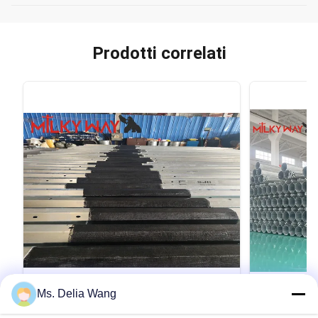
Prodotti correlati
VIDEO
Ms. Delia Wang
75FT 2000kg Electrical Power Pole for
10m 400dan