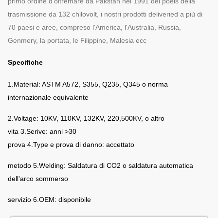
primo ordine d'oltremare da Pakstan nel 1991 dei poels della
trasmissione da 132 chilovolt, i nostri prodotti deliveried a più di
70 paesi e aree, compreso l'America, l'Australia, Russia,
Genmery, la portata, le Filippine, Malesia ecc
Specifiche
1.Material: ASTM A572, S355, Q235, Q345 o norma
internazionale equivalente
2.Voltage: 10KV, 110KV, 132KV, 220,500KV, o altro
vita 3.Serive: anni >30
prova 4.Type e prova di danno: accettato
metodo 5.Welding: Saldatura di CO2 o saldatura automatica
dell'arco sommerso
servizio 6.OEM: disponibile