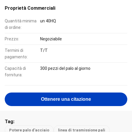
Proprietà Commerciali
Quantità minima
un 40HQ
di ordine:
Prezzo:
Negoziabile
Termini di
T/T
pagamento:
Capacità di
300 pezzi del palo al giorno
fornitura:
Ottenere una citazione
Tag:
Potere palo d'acciaio
linea di trasmissione pali