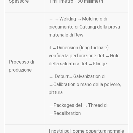
Spessore
1 millimetro - 30 millimetri
→ →Welidng →Molding o di
piegamento di Cuttingj della prova
materiale di Rew
il →Dimension (longitudinale)
verifica la perforazione del →Hole
Processo di
della saldatura del →Flange
produzione
→ Deburr→Galvanization di
→Calibration o mano della polvere,
pittura
→Packages del →Thread di
→Recalibration
I nostri pali come copertura normale