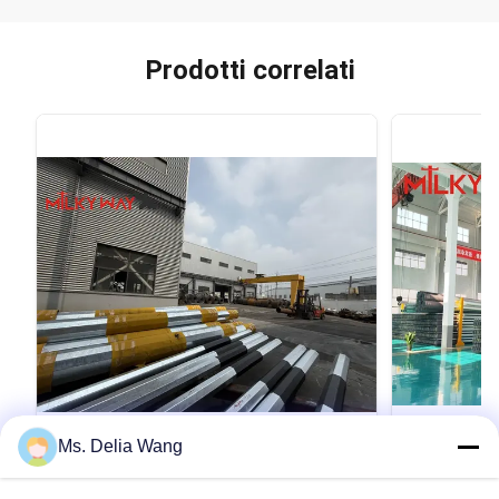
Prodotti correlati
VIDEO
Ms. Delia Wang
Conoid Multi Pyramidal Columniform
80FT 3 sez