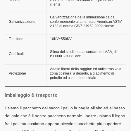
montata
e la dimensione secondo il requisito del
cliente.
Galvanizzazione della immersione calda
Galvanizzazione
conformemente alla norma orAmerican ASTM
A123 di norma
GB/T 13912-2002
cinese.
Tensione
10KV~550KV
Stima del credito da accordare del AAA, di
Certificati
ISO9001-2008, ecc
Adatto libero della ruggine ed anticorrosivo a
Protezione
zona costiera, a deserto, a giacimento di
petrolio ed a zona industriale
Imballaggio & trasporto
Usiamo il pacchetto del sacco i pali o la paglia all'alto ed al basso
del palo che è il nostro pacchetto normale. Inoltre usiamo il legno
fra i pali ma costiamo appena piccolo il pacchetto più superiore