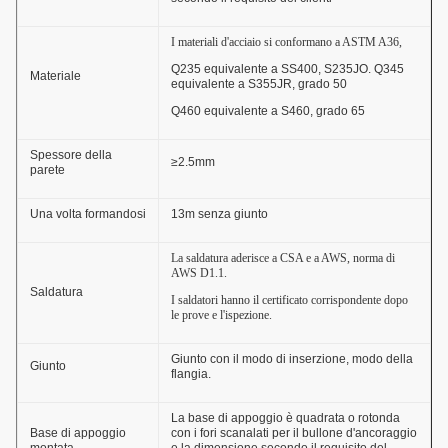
I materiali d'acciaio si conformano a ASTM A36,
Q235 equivalente a SS400, S235JO. Q345
Materiale
equivalente a S355JR, grado 50
Q460 equivalente a S460, grado 65
Spessore della
≥2.5mm
parete
Una volta formandosi
13m senza giunto
La saldatura aderisce a CSA e a AWS, norma di
AWS D1.1.
Saldatura
I saldatori hanno il certificato corrispondente dopo
le prove e l'ispezione.
Giunto con il modo di inserzione, modo della
Giunto
flangia.
La base di appoggio è quadrata o rotonda
Base di appoggio
con i fori scanalati per il bullone d'ancoraggio