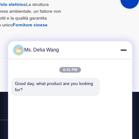
olo elettrico
La struttura
stress ambientale, un fattore non
ti e la qualità garantita
n unico
Fornitore cinese
.
Ms. Delia Wang
8:41 PM
Articolo Successivo
Good day, what product are you looking 
for?
Linea diretta