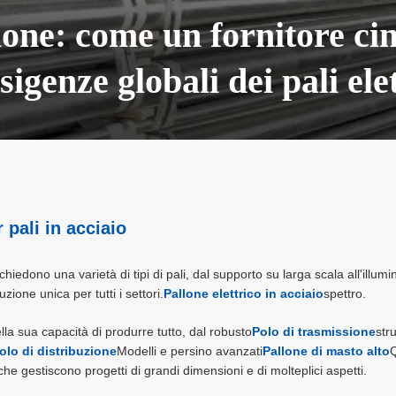
ione: come un fornitore cin
sigenze globali dei pali elet
 pali in acciaio
richiedono una varietà di tipi di pali, dal supporto su larga scala all'illum
zione unica per tutti i settori.
Pallone elettrico in acciaio
spettro.
ella sua capacità di produrre tutto, dal robusto
Polo di trasmissione
str
olo di distribuzione
Modelli e persino avanzati
Pallone di masto alto
Q
che gestiscono progetti di grandi dimensioni e di molteplici aspetti.