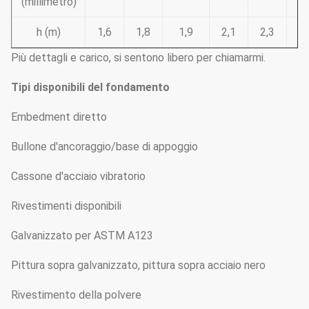
(millimetro)
h (m)
1,6
1,8
1,9
2,1
2,3
2,
Più dettagli e carico, si sentono libero per chiamarmi.
Tipi disponibili del fondamento
Embedment diretto
Bullone d'ancoraggio/base di appoggio
Cassone d'acciaio vibratorio
Rivestimenti disponibili
Galvanizzato per ASTM A123
Pittura sopra galvanizzato, pittura sopra acciaio nero
Rivestimento della polvere