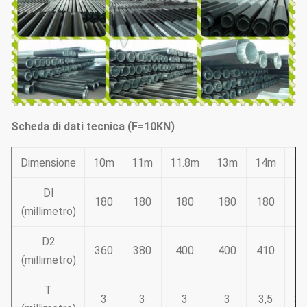
Scheda di dati tecnica (F=10KN)
Dimensione
10m
11m
11.8m
13m
14m
1
DI
180
180
180
180
180
18
(millimetro)
D2
360
380
400
400
410
44
(millimetro)
T
3
3
3
3
3,5
3,